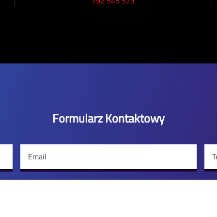
792 545 523
Formularz Kontaktowy
Email
T