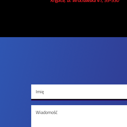
Krępice, ul. Wrocławska 41, 55-330
Imię
Wiadomość