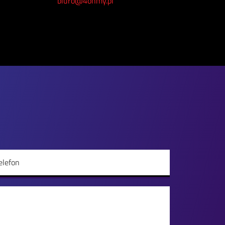
biuro@4ohmy.pl
elefon