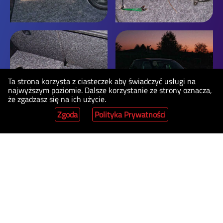
Ta strona korzysta z ciasteczek aby świadczyć usługi na
najwyższym poziomie. Dalsze korzystanie ze strony oznacza,
że zgadzasz się na ich użycie.
Zgoda
Polityka Prywatności
Kontakt
4ohmy | Oklejanie Aut | Auto detailing | Wygłuszanie
Samochodów | Krępice, ul. Wrocławska 41, 55-330 | Pn - Pt
od 8:00 do 17:00 ✅