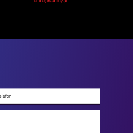
biuro@4ohmy.pl
elefon