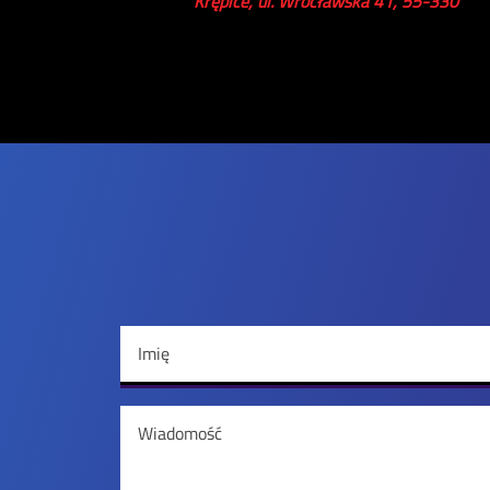
Krępice, ul. Wrocławska 41, 55-330
Imię
Wiadomość