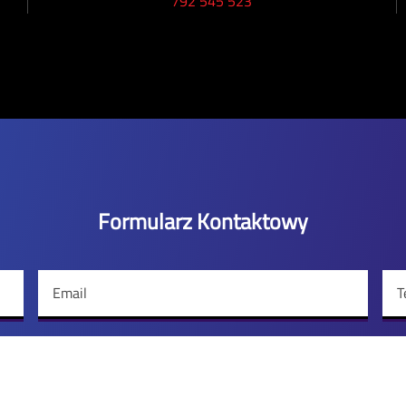
792 545 523
Formularz Kontaktowy
Email
T